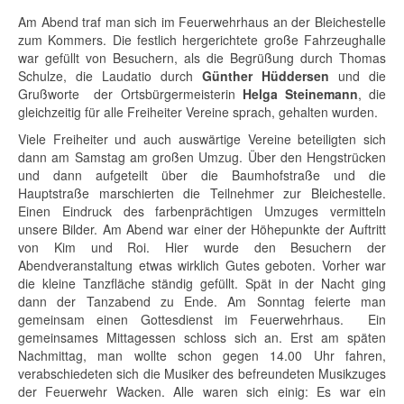
Am Abend traf man sich im Feuerwehrhaus an der Bleichestelle
zum Kommers. Die festlich hergerichtete große Fahrzeughalle
war gefüllt von Besuchern, als die Begrüßung durch Thomas
Schulze, die Laudatio durch
Günther Hüddersen
und die
Grußworte der Ortsbürgermeisterin
Helga Steinemann
, die
gleichzeitig für alle Freiheiter Vereine sprach, gehalten wurden.
Viele Freiheiter und auch auswärtige Vereine beteiligten sich
dann am Samstag am großen Umzug. Über den Hengstrücken
und dann aufgeteilt über die Baumhofstraße und die
Hauptstraße marschierten die Teilnehmer zur Bleichestelle.
Einen Eindruck des farbenprächtigen Umzuges vermitteln
unsere Bilder. Am Abend war einer der Höhepunkte der Auftritt
von Kim und Roi. Hier wurde den Besuchern der
Abendveranstaltung etwas wirklich Gutes geboten. Vorher war
die kleine Tanzfläche ständig gefüllt. Spät in der Nacht ging
dann der Tanzabend zu Ende. Am Sonntag feierte man
gemeinsam einen Gottesdienst im Feuerwehrhaus. Ein
gemeinsames Mittagessen schloss sich an. Erst am späten
Nachmittag, man wollte schon gegen 14.00 Uhr fahren,
verabschiedeten sich die Musiker des befreundeten Musikzuges
der Feuerwehr Wacken. Alle waren sich einig: Es war ein