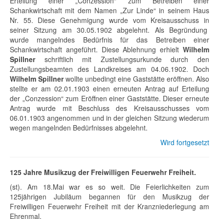
Erteilung einer „Conzession“ zum Betreiben einer
Schankwirtschaft mit dem Namen „Zur Linde“ in seinem Haus
Nr. 55. Diese Genehmigung wurde vom Kreisausschuss in
seiner Sitzung am 30.05.1902 abgelehnt. Als Begründung
wurde mangelndes Bedürfnis für das Betreiben einer
Schankwirtschaft angeführt. Diese Ablehnung erhielt
Wilhelm
Spillner
schriftlich mit Zustellungsurkunde durch den
Zustellungsbeamten des Landkreises am 04.06.1902. Doch
Wilhelm Spillner
wollte unbedingt eine Gaststätte eröffnen. Also
stellte er am 02.01.1903 einen erneuten Antrag auf Erteilung
der „Conzession“ zum Eröffnen einer Gaststätte. Dieser erneute
Antrag wurde mit Beschluss des Kreisausschusses vom
06.01.1903 angenommen und in der gleichen Sitzung wiederum
wegen mangelnden Bedürfnisses abgelehnt.
Wird fortgesetzt
125 Jahre Musikzug der Freiwilligen Feuerwehr Freiheit.
(st). Am 18.Mai war es so weit. Die Feierlichkeiten zum
125jährigen Jubiläum begannen für den Musikzug der
Freiwilligen Feuerwehr Freiheit mit der Kranzniederlegung am
Ehrenmal.