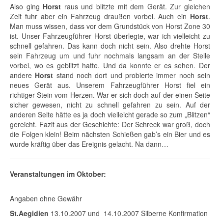
Also ging
Horst
raus und blitzte mit dem Gerät. Zur gleichen
Zeit fuhr aber ein Fahrzeug draußen vorbei. Auch ein
Horst
.
Man muss wissen, dass vor dem Grundstück von Horst Zone 30
ist. Unser Fahrzeugführer Horst überlegte, war ich vielleicht zu
schnell gefahren. Das kann doch nicht sein. Also drehte Horst
sein Fahrzeug um und fuhr nochmals langsam an der Stelle
vorbei, wo es geblitzt hatte. Und da konnte er es sehen. Der
andere
Horst
stand noch dort und probierte immer noch sein
neues Gerät aus. Unserem Fahrzeugführer Horst fiel ein
richtiger Stein vom Herzen. War er sich doch auf der einen Seite
sicher gewesen, nicht zu schnell gefahren zu sein. Auf der
anderen Seite hätte es ja doch vielleicht gerade so zum „Blitzen“
gereicht. Fazit aus der Geschichte: Der Schreck war groß, doch
die Folgen klein! Beim nächsten Schießen gab’s ein Bier und es
wurde kräftig über das Ereignis gelacht. Na dann…
Veranstaltungen im Oktober:
Angaben ohne Gewähr
St.Aegidien
13.10.2007 und 14.10.2007 Silberne Konfirmation