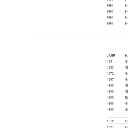
1991
H
1991
He
1991
H
1991
He
JAHR
N
1851
Gü
1853
St
1872
Gü
1897
Gü
1900
St
1900
St
1900
Er
1900
Gü
1900
Sc
1912
Le
1927
Gr