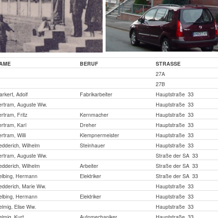
AME
BERUF
STRASSE
27A
27B
rkert, Adolf
Fabrikarbeiter
Hauptstraße 33
ertram, Auguste Ww.
Hauptstraße 33
rtram, Fritz
Kernmacher
Hauptstraße 33
rtram, Karl
Dreher
Hauptstraße 33
rtram, Willi
Klempnermeister
Hauptstraße 33
edderich, Wilhelm
Steinhauer
Hauptstraße 33
ertram, Auguste Ww.
Straße der SA 33
edderich, Wilhelm
Arbeiter
Straße der SA 33
elbing, Hermann
Elektriker
Straße der SA 33
edderich, Marie Ww.
Hauptstraße 33
elbing, Hermann
Elektriker
Hauptstraße 33
lmig, Elise Ww.
Hauptstraße 33
lmig, Kurt
Automechaniker
Hauptstraße 33