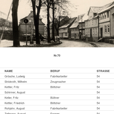
Nr.70
NAME
BERUF
STRASSE
Grösche, Ludwig
Fabrikarbeiter
54
Strickroth, Wilhelm
Zeugmacher
54
Kettler, Fritz
Böttcher
54
Schirmer, August
54
Ketler, Fritz
Büttner
54
Kettler, Friedrich
Böttcher
54
Rohjahn, August
Fabrikarbeiter
54
Zellmann, August
Former
54