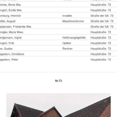
elmke, Berta Ww.
Hauptstraße 72
ngert, Emilie Ww.
Hauptstraße 72
omburg, Heinrich
Invalide
Straße der SA 73
ttler, August
Maschinenformer
Straße der SA 73
ckensen, Friederike Ww.
Straße der SA 73
önigke, Maria Wwe.
Hauptstraße 72
nigsmann, Ingrid
Heißmangelgehilfe
Hauptstraße 72
ngert, Fritz
Optiker
Hauptstraße 72
ue, Gustav
Rentner
Hauptstraße 72
gedorn, Christiane
Hauptstraße 72
agedorn, Peter
Hauptstraße 72
Nr.73