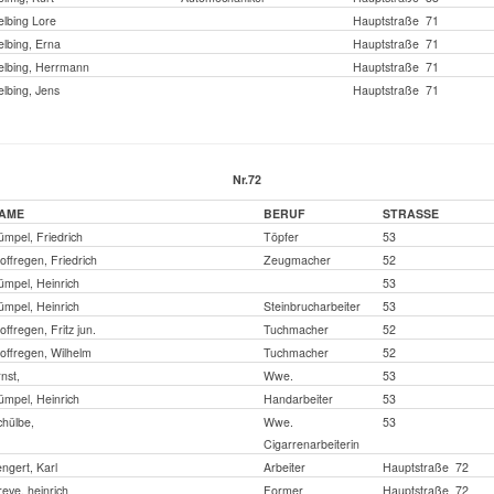
elbing Lore
Hauptstraße 71
lbing, Erna
Hauptstraße 71
elbing, Herrmann
Hauptstraße 71
lbing, Jens
Hauptstraße 71
Nr.72
AME
BERUF
STRASSE
mpel, Friedrich
Töpfer
53
offregen, Friedrich
Zeugmacher
52
mpel, Heinrich
53
mpel, Heinrich
Steinbrucharbeiter
53
offregen, Fritz jun.
Tuchmacher
52
offregen, Wilhelm
Tuchmacher
52
nst,
Wwe.
53
mpel, Heinrich
Handarbeiter
53
hülbe,
Wwe.
53
Cigarrenarbeiterin
ngert, Karl
Arbeiter
Hauptstraße 72
eve, heinrich
Former
Hauptstraße 72