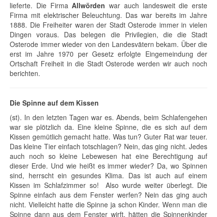
lieferte. Die Firma
Allwörden
war auch landesweit die erste
Firma mit elektrischer Beleuchtung. Das war bereits im Jahre
1888. Die Freiheiter waren der Stadt Osterode immer in vielen
Dingen voraus. Das belegen die Privilegien, die die Stadt
Osterode immer wieder von den Landesvätern bekam. Über die
erst im Jahre 1970 per Gesetz erfolgte Eingemeindung der
Ortschaft Freiheit in die Stadt Osterode werden wir auch noch
berichten.
Die Spinne auf dem Kissen
(st). In den letzten Tagen war es. Abends, beim Schlafengehen
war sie plötzlich da. Eine kleine Spinne, die es sich auf dem
Kissen gemütlich gemacht hatte. Was tun? Guter Rat war teuer.
Das kleine Tier einfach totschlagen? Nein, das ging nicht. Jedes
auch noch so kleine Lebewesen hat eine Berechtigung auf
dieser Erde. Und wie heißt es immer wieder? Da, wo Spinnen
sind, herrscht ein gesundes Klima. Das ist auch auf einem
Kissen im Schlafzimmer so! Also wurde weiter überlegt. Die
Spinne einfach aus dem Fenster werfen? Nein das ging auch
nicht. Vielleicht hatte die Spinne ja schon Kinder. Wenn man die
Spinne dann aus dem Fenster wirft, hätten die Spinnenkinder