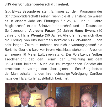
JHV der Schützenbrüderschaft Freiheit.
(st). Etwas Besonderes steht ja immer auf dem Programm der
Schützenbrüderschaft Freiheit, wenn die JHV ansteht. So waren
es in diesem Jahr die Ehrungen für 25, 40 und 50 Jahre
Mitgliedschaft in der Schützenbrüderschaft und im Deutschen
Schützenbund.
Albrecht Patzer
(25 Jahre)
Hans Ewenz
(40
Jahre und
Hans Wermke
(50 Jahre). Alle drei freuten sich über
die Ehrung. Von uns nochmals herzlichen Glückwunsch. Einen
sehr langen Zeitraum nahmen natürlich erwartungsgemäß die
Berichte über die kurz vor ihrem Abschluss stehenden Arbeiten
am neuen 10 Meter Luftgewehrstand. Der Vorsitzende
Volker
Fröchtenicht
gab den Termin der Einweihung mit dem
05.04.2008 bekannt. Auch die im vergangenen Berichtsjahr
erreichten hervorragenden überregionalen Schießergebnisse
der Mannschaften fanden ihre nochmalige Würdigung. Darüber
hatte der Harz-Kurier ausführlich berichtet.