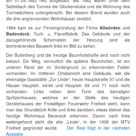
am 07.05.1882 neu aufgebaut. Bis 1882 waren unter dem
Satteldach des Turmes die Glockenstube und die Wohnung des
Turmwächters untergebracht. Bei diesem Brand wurden auch
die drei angrenzenden Wohnhäuser zerstört.
1884 kam es zur Firmengründung der Firma
Allwörden
und
Badendeck
, Tuch- u. Flanellfabrik. Das Gebäude und der
dazugehörende Schornstein der Heizung sind als
dominierendes Bauwerk links im Bild zu sehen.
Der Butterberg und die heutige Baumhofstraße sind noch nicht
bebaut. Ein Weg, vermutlich die spätere Baumhofstr., ist am
unteren Rand der im Vordergrund zu erkennenden Felder
vorhanden. Im mittleren Ortsbereich sind Gebäude, wie die
ehemalige Gaststätte „Zur Linde“, heute Hauptstraße 57 und die
Häuser Hauptstr. 44/46 und Hauptstr. 69 und 71 noch nicht
vorhanden. Links neben dem Turm des damaligen
Spritzenhauses, welches an der Stelle des heutigen
Gerätehauses der Freiwilligen Feuerwehr Freiheit steht, kann
man das Grundstück Kolle und links daneben, etwas kleiner das
heutige Wohnhaus Baraneck erkennen. Davon nach links
weitergehend steht die alte „Linde“, in der 1908 der MTV
Freiheit gegründet wurde.
Der Rest folgt in der nächsten
Ausgabe